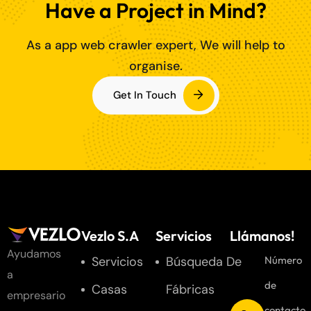
Have a Project in Mind?
As a app web crawler expert, We will help to
organise.
Get In Touch
Vezlo S.A
Servicios
Llámanos!
Ayudamos
Servicios
Búsqueda De
Número
a
de
Casas
Fábricas
empresario
contacto