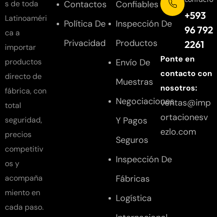
Contactos
Confiables
s de toda
+593
Latinoaméri
Política De
Inspección De
96 792
ca a
Privacidad
Productos
2261
importar
Ponte en
Envío De
productos
contacto con
directo de
Muestras
nosotros:
fábrica, con
Negociaciones
ventas@imp
total
ortacionesv
Y Pagos
seguridad,
ezlo.com
precios
Seguros
competitiv
Inspección De
os y
Fábricas
acompaña
miento en
Logística
cada paso.