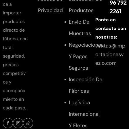
96 792
ca a
Privacidad
Productos
2261
importar
Ponte en
Envío De
productos
contacto con
directo de
Muestras
nosotros:
fábrica, con
Negociaciones
ventas@imp
total
ortacionesv
Y Pagos
seguridad,
ezlo.com
precios
Seguros
competitiv
Inspección De
os y
Fábricas
acompaña
miento en
Logística
cada paso.
Internacional
Y Fletes