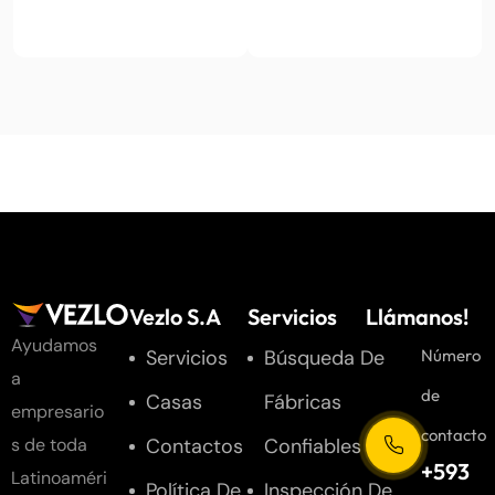
Vezlo S.A
Servicios
Llámanos!
Ayudamos
Servicios
Búsqueda De
Número
a
de
Casas
Fábricas
empresario
contacto
Contactos
Confiables
s de toda
+593
Latinoaméri
Política De
Inspección De