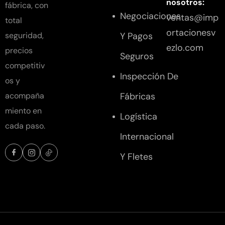
nosotros:
fábrica, con
Negociaciones
ventas@imp
total
ortacionesv
Y Pagos
seguridad,
ezlo.com
precios
Seguros
competitiv
Inspección De
os y
Fábricas
acompaña
miento en
Logística
cada paso.
Internacional
Y Fletes