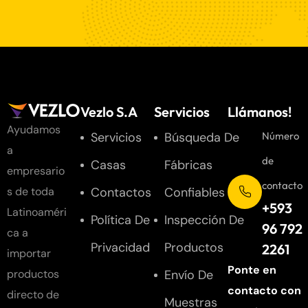
Vezlo S.A
Servicios
Llámanos!
Ayudamos
Servicios
Búsqueda De
Número
a
de
Casas
Fábricas
empresario
contacto
Contactos
Confiables
s de toda
+593
Latinoaméri
Política De
Inspección De
96 792
ca a
Privacidad
Productos
2261
importar
Ponte en
Envío De
productos
contacto con
directo de
Muestras