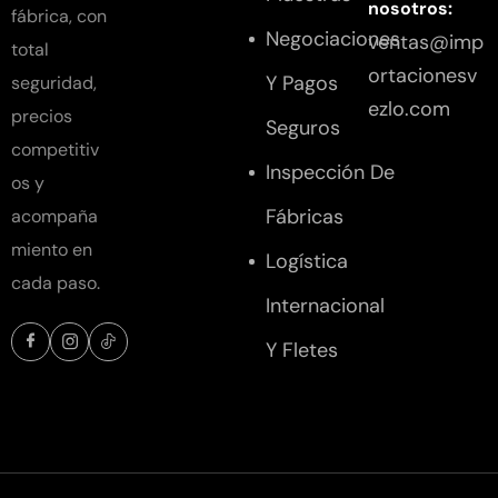
nosotros:
fábrica, con
Negociaciones
ventas@imp
total
ortacionesv
Y Pagos
seguridad,
ezlo.com
precios
Seguros
competitiv
Inspección De
os y
Fábricas
acompaña
miento en
Logística
cada paso.
Internacional
Y Fletes