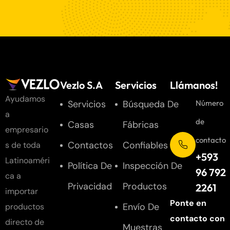
Vezlo S.A
Servicios
Llámanos!
Ayudamos
Servicios
Búsqueda De
Número
a
de
Casas
Fábricas
empresario
contacto
Contactos
Confiables
s de toda
+593
Latinoaméri
Política De
Inspección De
96 792
ca a
Privacidad
Productos
2261
importar
Ponte en
Envío De
productos
contacto con
directo de
Muestras