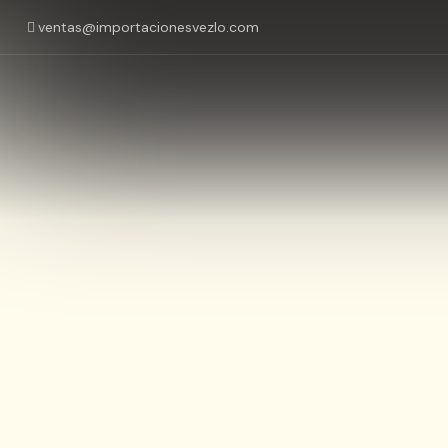
ventas@importacionesvezlo.com