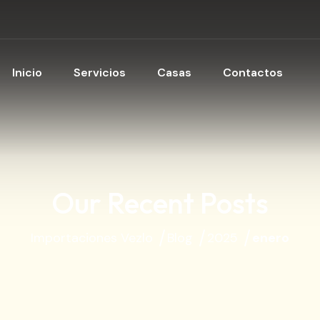
Inicio
Servicios
Casas
Contactos
Our Recent Posts
Importaciones Vezlo
Blog
2025
enero