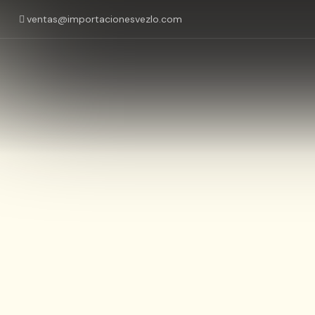
ventas@importacionesvezlo.com