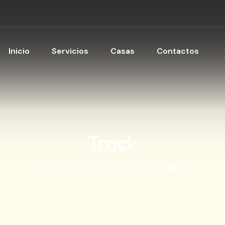
Inicio
Servicios
Casas
Contactos
Track
Importaciones Vezlo
Blog
Track